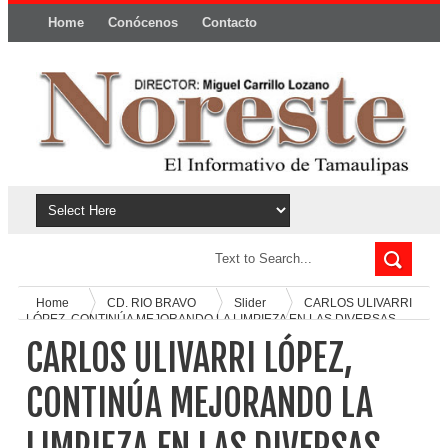
Home
Conócenos
Contacto
Política y privacidad
Home
CD. RIO BRAVO
Slider
CARLOS ULIVARRI
LÓPEZ, CONTINÚA MEJORANDO LA LIMPIEZA EN LAS DIVERSAS
CALLES CITADINAS.
CARLOS ULIVARRI LÓPEZ,
CONTINÚA MEJORANDO LA