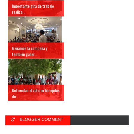
Importante gira de trabajo
realiza...
Ganamos la campaña y
también ganar...
Refrendan el voto en los ejidos
de...
BLOGGER COMMENT
FACEBOOK COMMENT