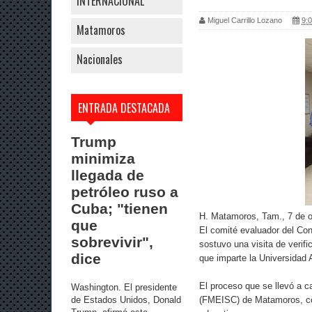
INTERNACIONAL
Miguel Carrillo Lozano
9:0
Matamoros
Nacionales
ENTRADA DESTACADA
Trump
minimiza
llegada de
petróleo ruso a
Cuba; "tienen
H. Matamoros, Tam., 7 de o
que
El comité evaluador del Co
sobrevivir",
sostuvo una visita de verifi
dice
que imparte la Universidad
El proceso que se llevó a 
Washington. El presidente
de Estados Unidos, Donald
(FMEISC) de Matamoros, com