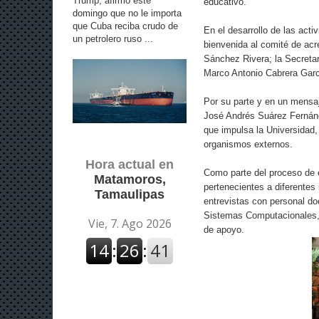
Trump, afirmó este
educativo.
domingo que no le importa
que Cuba reciba crudo de
En el desarrollo de las act
un petrolero ruso ...
bienvenida al comité de acre
Sánchez Rivera; la Secretar
Marco Antonio Cabrera Garc
Por su parte y en un mensaj
José Andrés Suárez Fernánd
que impulsa la Universidad,
organismos externos.
Hora actual en
Como parte del proceso de 
Matamoros,
pertenecientes a diferentes 
Tamaulipas
entrevistas con personal do
Sistemas Computacionales, a
de apoyo.