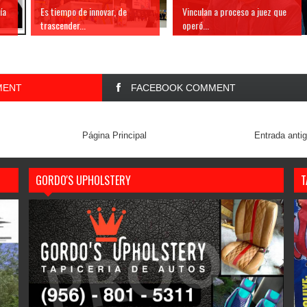
ía
Es tiempo de innovar, de
Vinculan a proceso a juez que
trascender...
operó...
MENT
FACEBOOK COMMENT
Página Principal
Entrada anti
GORDO'S UPHOLSTERY
T