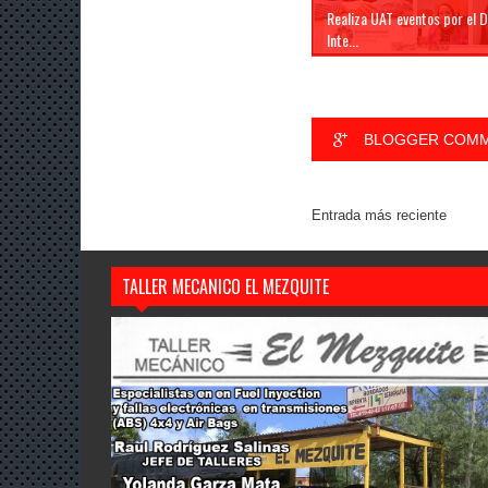
Realiza UAT eventos por el D
Inte...
BLOGGER COM
Entrada más reciente
TALLER MECANICO EL MEZQUITE