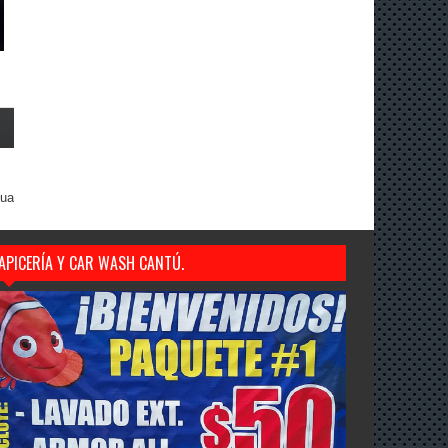
gua
APICERÍA Y CAR WASH CANTÚ.