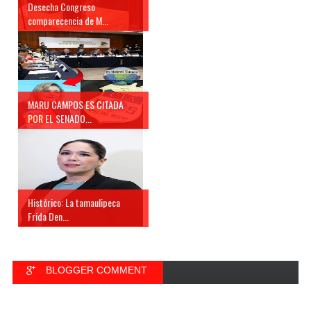
Desecha Congreso
comparecencia de M...
MARU CAMPOS ES CITADA
POR EL SENADO...
Histórico: La tamaulipeca
Frida Den...
BLOGGER COMMENT
FACEBOOK COMMENT