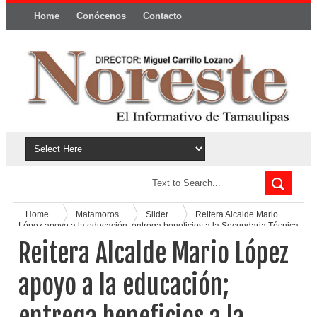
Home
Conócenos
Contacto
Política y privacidad
Home
Matamoros
Slider
Reitera Alcalde Mario
López apoyo a la educación; entrega beneficios a la Secundaria Técnica
76
Reitera Alcalde Mario López
apoyo a la educación;