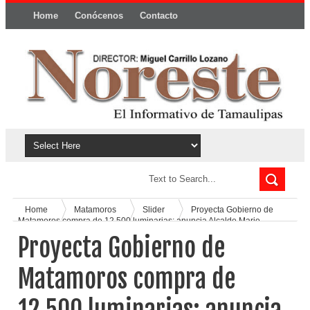
Home
Conócenos
Contacto
Política y privacidad
Home
Matamoros
Slider
Proyecta Gobierno de
Matamoros compra de 12,500 luminarias; anuncia Alcalde Mario
López
Proyecta Gobierno de
Matamoros compra de