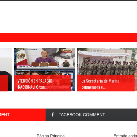
¡TENSIÓN EN PALACIO
La Secretaría de Marina
NACIONAL! Citan...
conmemora e...
MENT
FACEBOOK COMMENT
Página Principal
Entrada anti