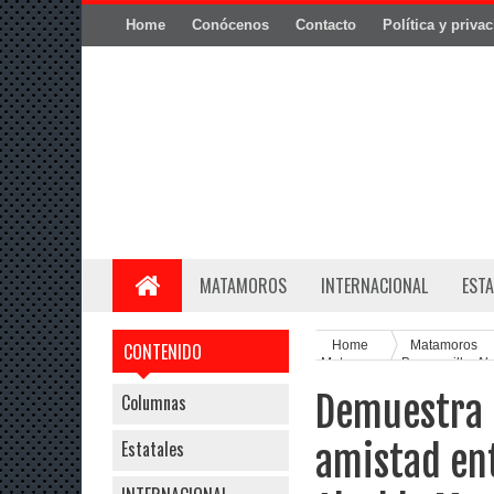
Home
Conócenos
Contacto
Política y priva
MATAMOROS
INTERNACIONAL
ESTA
Home
Matamoros
CONTENIDO
Matamoros y Brownsville: Al
Demuestra d
Columnas
Estatales
amistad en