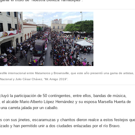
 desfile internacional entre Matamoros y Brownsville, que este año presentó una gama de artistas,
 Nacional y Julio César Chávez, “Mr. Amigo 2019”.
ncluyó la participación de 50 contingentes, entre ellos, bandas de música,
, el alcalde Mario Alberto López Hernández y su esposa Marsella Huerta de
una carreta jalada por un caballo.
 con sus jinetes, escaramuzas y charritos dieron realce a estos festejos qu
izado y han permitido unir a dos ciudades enlazadas por el río Bravo.