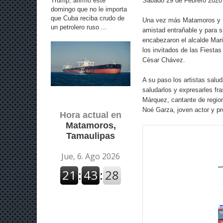
Trump, afirmó este
Sábado 29 de Febrero 2020
domingo que no le importa
que Cuba reciba crudo de
Una vez más Matamoros y B
un petrolero ruso ...
amistad entrañable y para s
encabezaron el alcalde Mar
los invitados de las Fiest
César Chávez.
A su paso los artistas salud
saludarlos y expresarles fr
Márquez, cantante de regio
Noé Garza, joven actor y pr
Hora actual en
Matamoros,
Tamaulipas