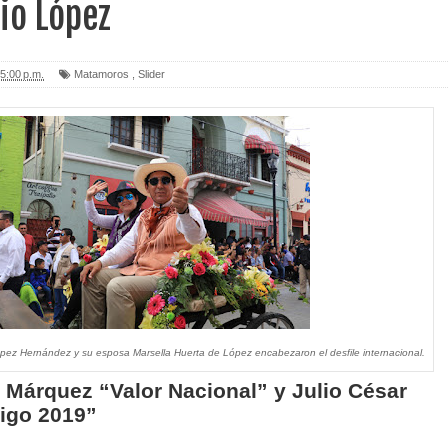
io López
5:00 p.m.
Matamoros
,
Slider
ópez Hernández y su esposa Marsella Huerta de López encabezaron el desfile internacional.
h Márquez “Valor Nacional” y Julio César
igo 2019”