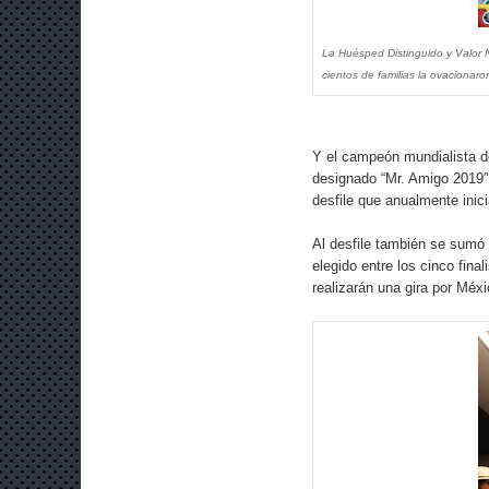
La Huésped Distinguido y Valor N
cientos de familias la ovacionaro
Y el campeón mundialista de
designado “Mr. Amigo 2019” 
desfile que anualmente inic
Al desfile también se sumó 
elegido entre los cinco fin
realizarán una gira por Méx