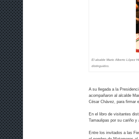
El alcalde Mario Alberto López H
distinguidos.
A su llegada a la Presidenc
acompañaron al alcalde Mar
César Chávez, para firmar el
En el libro de visitantes d
Tamaulipas por su cariño y
Entre los invitados a las F
el nombre de Matamoros al g