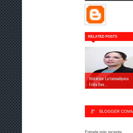
RELATED POSTS
Histórico: La tamaulipeca
Frida Den...
BLOGGER COM
Entrada más reciente