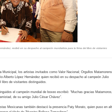
ernández, recibió en su despacho al campeón mundialista para la firma del libro de visitantes
ia Municipal, los artistas invitados como Valor Nacional; Orgullos Matamoren
io Alberto López Hernández quien recibió en su despacho al campeón Julio
 libro de visitantes distinguidos.
istinguidos el campeón mundial de boxeo escribió: “Muchas gracias Matamoros
 amistad, de su amigo Julio César Chávez”.
iestas Mexicanas también destacó la presencia Paty Morato, quien puso en al
anar el título de “Nuestra Belleza Tamaulipas”.