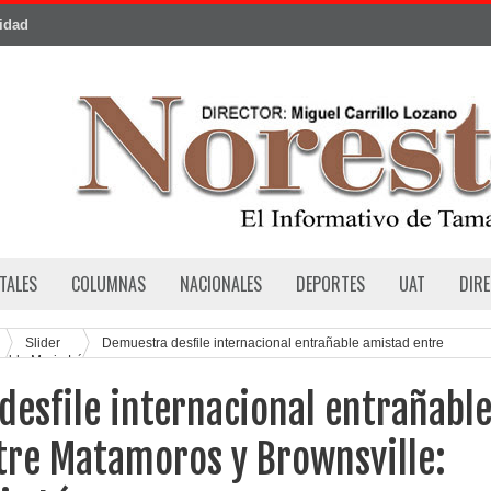
cidad
TALES
COLUMNAS
NACIONALES
DEPORTES
UAT
DIR
Slider
Demuestra desfile internacional entrañable amistad entre
calde Mario López
esfile internacional entrañabl
tre Matamoros y Brownsville: