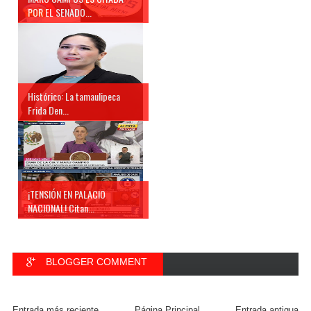
POR EL SENADO...
Histórico: La tamaulipeca
Frida Den...
¡TENSIÓN EN PALACIO
NACIONAL! Citan...
BLOGGER COMMENT
FACEBOOK COMMENT
Entrada más reciente
Página Principal
Entrada antigua