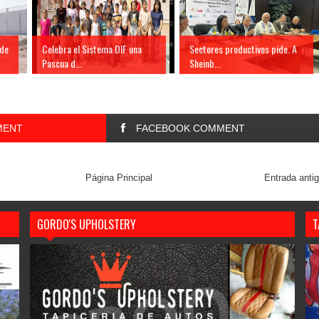
 de
Celebra el Sistema DIF una
Sectores productivos pide. A
Pascua d...
Sheinb...
MENT
FACEBOOK COMMENT
Página Principal
Entrada anti
GORDO'S UPHOLSTERY
T