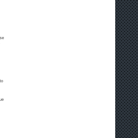
 se
to
que