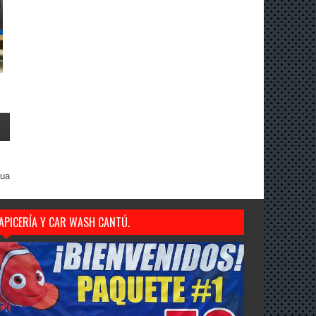
gua
APICERÍA Y CAR WASH CANTÚ.