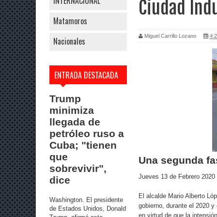
INTERNACIONAL
Ciudad Indu
Matamoros
Miguel Carrillo Lozano
4:2
Nacionales
ENTRADA DESTACADA
Trump
minimiza
llegada de
petróleo ruso a
Cuba; "tienen
que
Una segunda fas
sobrevivir",
Jueves 13 de Febrero 2020
dice
El alcalde Mario Alberto L
Washington. El presidente
gobierno, durante el 2020 y 
de Estados Unidos, Donald
en virtud de que la intensió