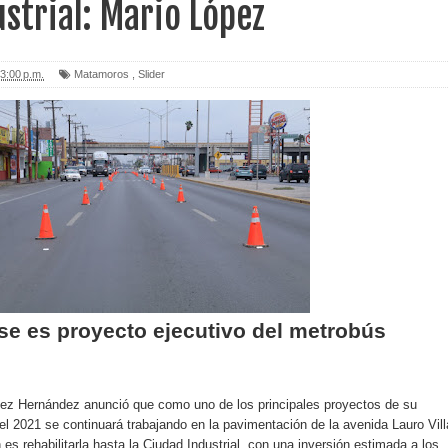
strial: Mario López
3:00 p.m.
Matamoros
,
Slider
e es proyecto ejecutivo del metrobús
ópez Hernández anunció que como uno de los principales proyectos de su
el 2021 se continuará trabajando en la pavimentación de la avenida Lauro Vill
n es rehabilitarla hasta la Ciudad Industrial, con una inversión estimada a los