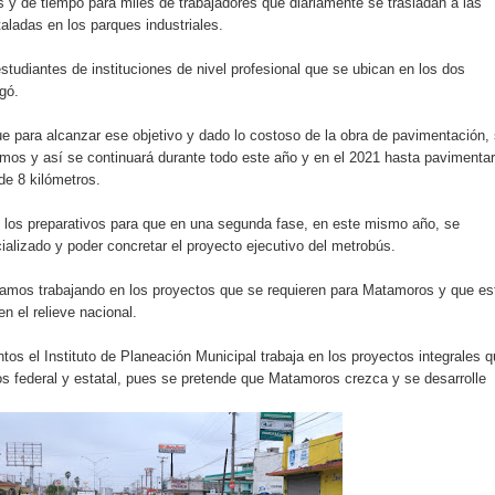
os y de tiempo para miles de trabajadores que diariamente se trasladan a las
aladas en los parques industriales.
studiantes de instituciones de nivel profesional que se ubican en los dos
gó.
 para alcanzar ese objetivo y dado lo costoso de la obra de pavimentación,
amos y así se continuará durante todo este año y en el 2021 hasta pavimentar
de 8 kilómetros.
os los preparativos para que en una segunda fase, en este mismo año, se
alizado y poder concretar el proyecto ejecutivo del metrobús.
amos trabajando en los proyectos que se requieren para Matamoros y que es
en el relieve nacional.
s el Instituto de Planeación Municipal trabaja en los proyectos integrales 
os federal y estatal, pues se pretende que Matamoros crezca y se desarrolle