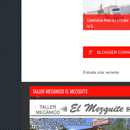
Constatan Américo y titular
la S...
BLOGGER COM
Entrada más reciente
TALLER MECANICO EL MEZQUITE