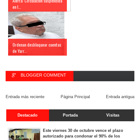
Alerta: Circulación suspendida
en l...
Ordenan desbloquear cuentas
de Yarr...
BLOGGER COMMENT
FACEBOOK COMMENT
Entrada más reciente
Página Principal
Entrada antigua
Destacado
Portada
Visitas
Este viernes 30 de octubre vence el plazo
autorizado para condonar el 90% de los