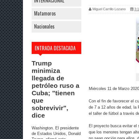
INTERNACIONAL
Miguel Carrillo Lozano
3:1
Matamoros
Nacionales
ENTRADA DESTACADA
Trump
minimiza
llegada de
petróleo ruso a
Miércoles 11 de Marzo 202
Cuba; "tienen
que
Con el fin de favorecer el c
sobrevivir",
de 7 a 12 años de edad, la
el taller de fútbol a través
dice
El proyecto busca evitar el
Washington. El presidente
que los menores tengan alter
de Estados Unidos, Donald
no sean opción para ellos, 