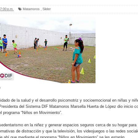
7:00 p.m.
Matamoros
,
Slider
0
uidado de la salud y el desarrollo psicomotriz y socioemocional en niñas y niñ
 Presidenta del Sistema DIF Matamoros Marsella Huerta de López dio inicio c
 del programa “Niños en Movimiento”.
 sedentarismo en la niñez y generar espacios seguros cerca de su hogar para
nativas de distracción y que la televisión, los videojuegos o las redes socia
de ahí que mediante el programa “Niños en Movimiento” se les estarán