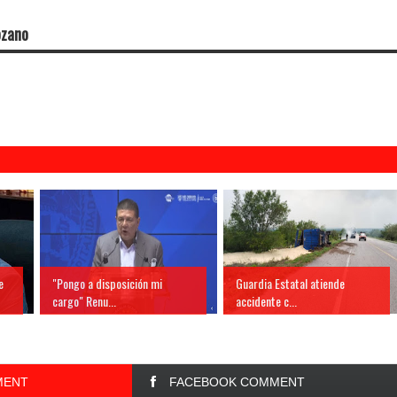
ozano
e
"Pongo a disposición mi
Guardia Estatal atiende
cargo" Renu...
accidente c...
MENT
FACEBOOK COMMENT