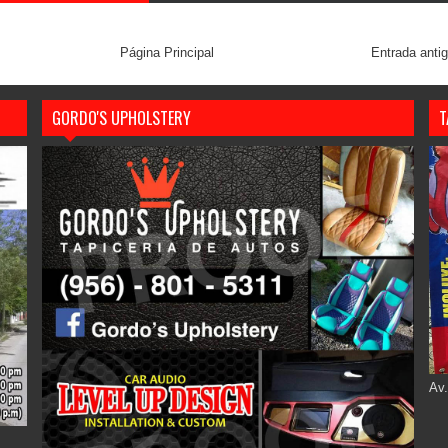
Página Principal
Entrada anti
GORDO'S UPHOLSTERY
T
Av.