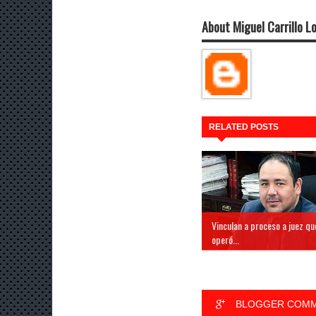
About Miguel Carrillo L
RELATED POSTS
Vinculan a proceso a juez qu
operó...
BLOGGER COM