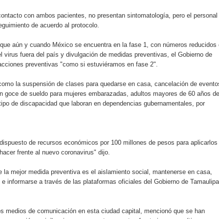
contacto con ambos pacientes, no presentan sintomatología, pero el personal
eguimiento de acuerdo al protocolo.
ó que aún y cuando México se encuentra en la fase 1, con números reducidos
el virus fuera del país y divulgación de medidas preventivas, el Gobierno de
acciones preventivas "como si estuviéramos en fase 2".
como la suspensión de clases para quedarse en casa, cancelación de evento
con goce de sueldo para mujeres embarazadas, adultos mayores de 60 años d
tipo de discapacidad que laboran en dependencias gubernamentales, por
 dispuesto de recursos económicos por 100 millones de pesos para aplicarlos
acer frente al nuevo coronavirus" dijo.
la mejor medida preventiva es el aislamiento social, mantenerse en casa,
e informarse a través de las plataformas oficiales del Gobierno de Tamaulip
os medios de comunicación en esta ciudad capital, mencionó que se han