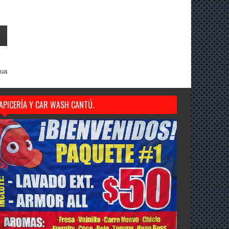
gua
APICERÍA Y CAR WASH CANTÚ.