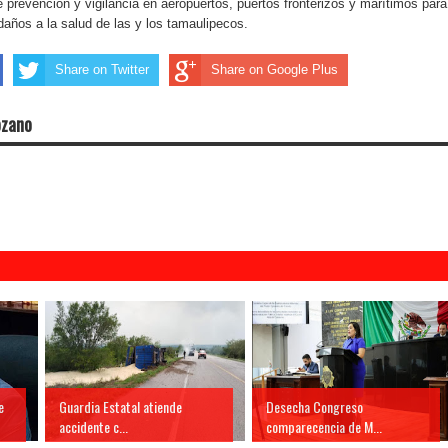
e prevención y vigilancia en aeropuertos, puertos fronterizos y marítimos para
r daños a la salud de las y los tamaulipecos.
Share on Twitter
Share on Google Plus
ozano
e
Guardia Estatal atiende
Desecha Congreso
accidente c...
comparecencia de M...