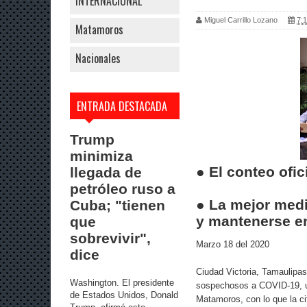
INTERNACIONAL
Miguel Carrillo Lozano
7:1
Matamoros
Nacionales
ENTRADA DESTACADA
Trump
minimiza
● El conteo ofi
llegada de
petróleo ruso a
● La mejor medi
Cuba; "tienen
y mantenerse en
que
sobrevivir",
Marzo 18 del 2020
dice
Ciudad Victoria, Tamaulipa
Washington. El presidente
sospechosos a COVID-19, un
de Estados Unidos, Donald
Matamoros, con lo que la ci