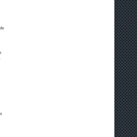
 de
s
e
as