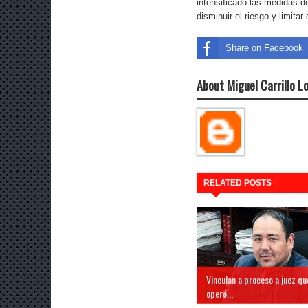
intensificado las medidas d
disminuir el riesgo y limita
Share on Facebook
About Miguel Carrillo L
RELATED POSTS
Vinculan a proceso a juez qu
operó...