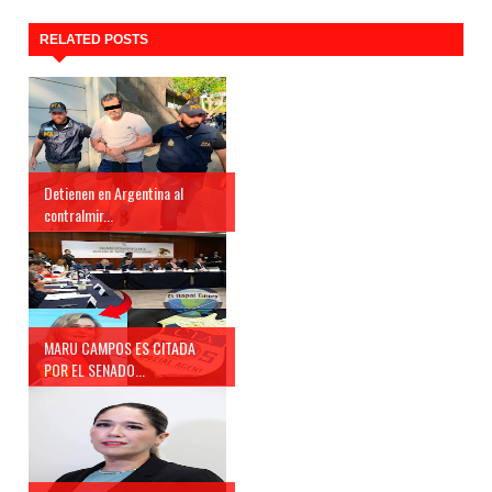
RELATED POSTS
Detienen en Argentina al
contralmir...
MARU CAMPOS ES CITADA
POR EL SENADO...