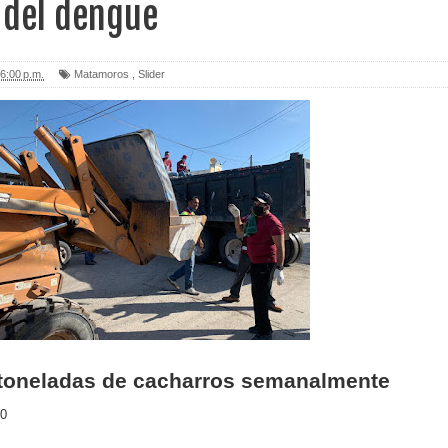
 del dengue
6:00 p.m.
Matamoros
,
Slider
0 toneladas de cacharros semanalmente
20