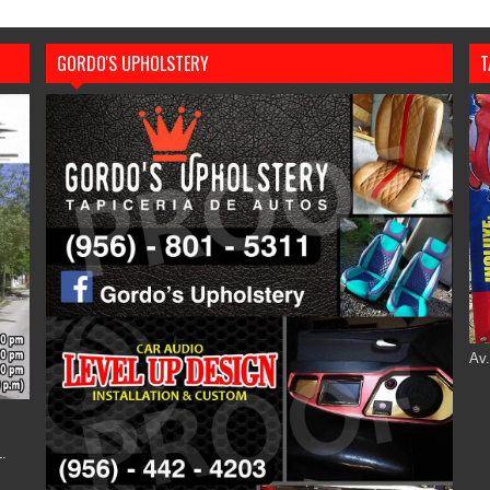
GORDO'S UPHOLSTERY
T
Av.
.