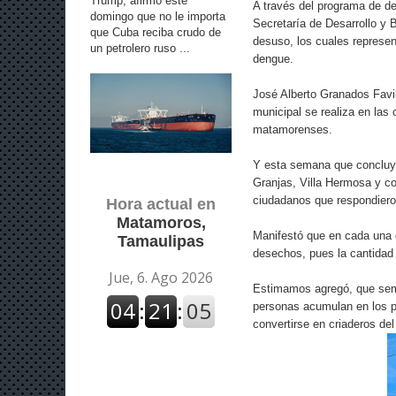
Trump, afirmó este
A través del programa de d
domingo que no le importa
Secretaría de Desarrollo y 
que Cuba reciba crudo de
desuso, los cuales represen
un petrolero ruso ...
dengue.
José Alberto Granados Favil
municipal se realiza en las 
matamorenses.
Y esta semana que concluyó 
Granjas, Villa Hermosa y co
ciudadanos que respondieron
Hora actual en
Matamoros,
Manifestó que en cada una d
Tamaulipas
desechos, pues la cantidad
Estimamos agregó, que sem
personas acumulan en los pa
convertirse en criaderos de