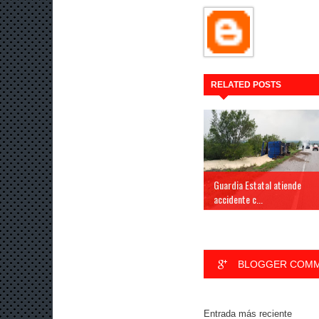
RELATED POSTS
Guardia Estatal atiende
accidente c...
BLOGGER COM
Entrada más reciente