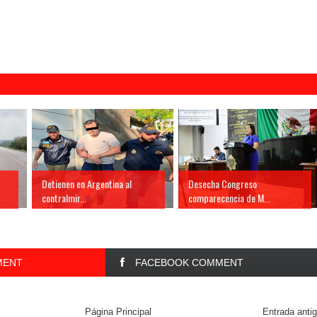
Detienen en Argentina al
Desecha Congreso
contralmir...
comparecencia de M...
MENT
FACEBOOK COMMENT
Página Principal
Entrada anti