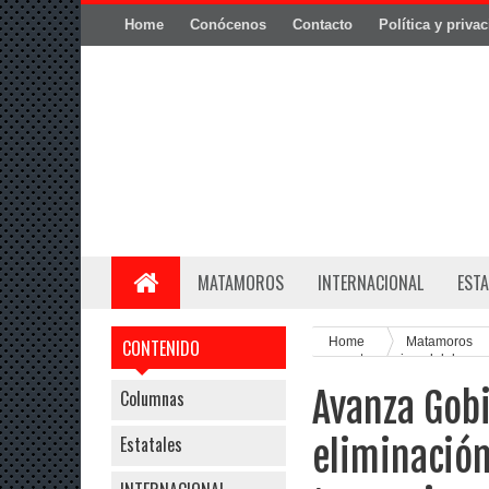
Home
Conócenos
Contacto
Política y priva
MATAMOROS
INTERNACIONAL
ESTA
Home
Matamoros
CONTENIDO
mosco transmisor del dengu
Avanza Gob
Columnas
Estatales
eliminación