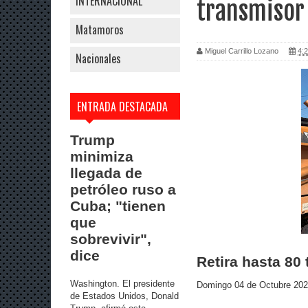
INTERNACIONAL
transmisor
Matamoros
Miguel Carrillo Lozano
4:2
Nacionales
ENTRADA DESTACADA
Trump
minimiza
llegada de
petróleo ruso a
Cuba; "tienen
que
sobrevivir",
dice
Retira hasta 8
Washington. El presidente
Domingo 04 de Octubre 20
de Estados Unidos, Donald