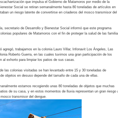
escacharrización que impulsa el Gobierno de Matamoros por medio de la
Bienestar Social se retiran semanalmente hasta 80 toneladas de artículos en
taban un riesgo latente de convertirse en criaderos del mosco transmisor del
a, secretario de Desarrollo y Bienestar Social informó que este programa
colonias populares de Matamoros con el fin de proteger la salud de las famili
agregó, trabajamos en la colonia Lauro Villar, Infonavit Los Ángeles, Las
lonia Roberto Guerra, en las cuales tuvimos una gran participación de los
 al exhorto para limpiar los patios de sus casas.
e las colonias visitadas se han levantado entre 15 y 30 toneladas de
 de objetos en desuso depende del tamaño de cada una de ellas.
analmente estamos recogiendo unas 80 toneladas de objetos que muchas
tios de su casa, y en estos momentos de lluvia representan un gran riesgo 
l mosco transmisor del dengue.