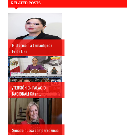
RELATED POSTS
Histórico: La tamaulipeca
Frida Den...
¡TENSIÓN EN PALACIO
NACIONAL! Citan...
Senado busca comparecencia