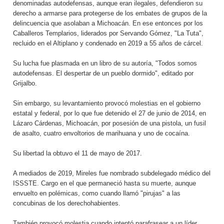
denominadas autodefensas, aunque eran ilegales, defendieron su
derecho a armarse para protegerse de los embates de grupos de la
delincuencia que asolaban a Michoacán. En ese entonces por los
Caballeros Templarios, liderados por Servando Gómez, "La Tuta",
recluido en el Altiplano y condenado en 2019 a 55 años de cárcel.
Su lucha fue plasmada en un libro de su autoría, "Todos somos
autodefensas. El despertar de un pueblo dormido", editado por
Grijalbo.
Sin embargo, su levantamiento provocó molestias en el gobierno
estatal y federal, por lo que fue detenido el 27 de junio de 2014, en
Lázaro Cárdenas, Michoacán, por posesión de una pistola, un fusil
de asalto, cuatro envoltorios de marihuana y uno de cocaína.
Su libertad la obtuvo el 11 de mayo de 2017.
A mediados de 2019, Mireles fue nombrado subdelegado médico del
ISSSTE. Cargo en el que permaneció hasta su muerte, aunque
envuelto en polémicas, como cuando llamó "pirujas" a las
concubinas de los derechohabientes.
También provocó molestia cuando intentó parafrasear a un líder