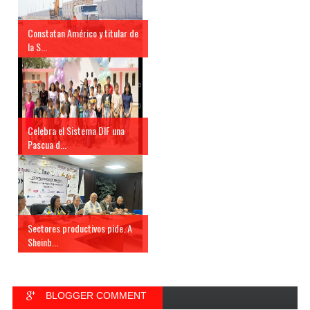
Constatan Américo y titular de
la S...
Celebra el Sistema DIF una
Pascua d...
Sectores productivos pide. A
Sheinb...
BLOGGER COMMENT