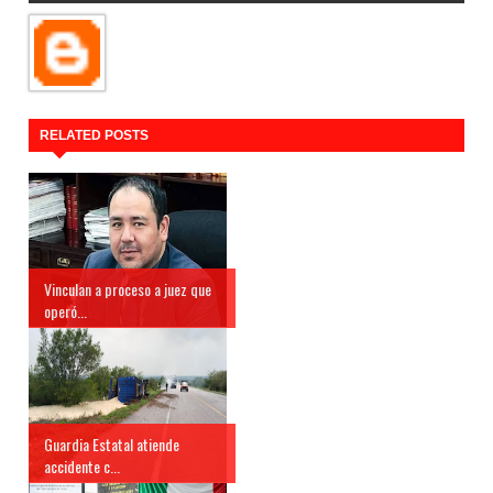
RELATED POSTS
Vinculan a proceso a juez que
operó...
Guardia Estatal atiende
accidente c...