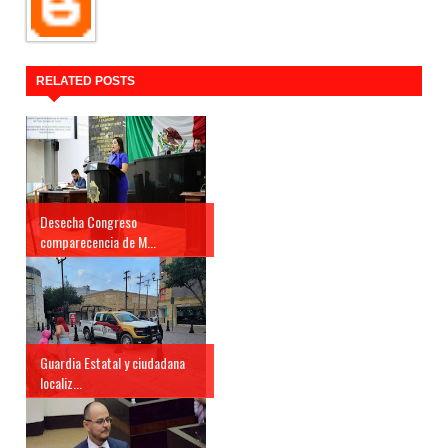
RELATED POSTS
Desecha Congreso
comparecencia de M...
Guardia Estatal y ciudadana
localiz...