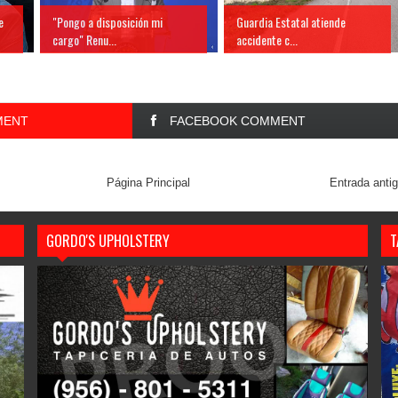
e
"Pongo a disposición mi
Guardia Estatal atiende
cargo" Renu...
accidente c...
MENT
FACEBOOK COMMENT
Página Principal
Entrada anti
GORDO'S UPHOLSTERY
T