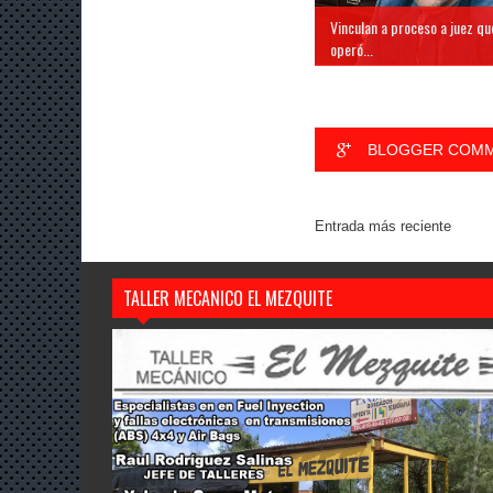
Vinculan a proceso a juez qu
operó...
BLOGGER COM
Entrada más reciente
TALLER MECANICO EL MEZQUITE