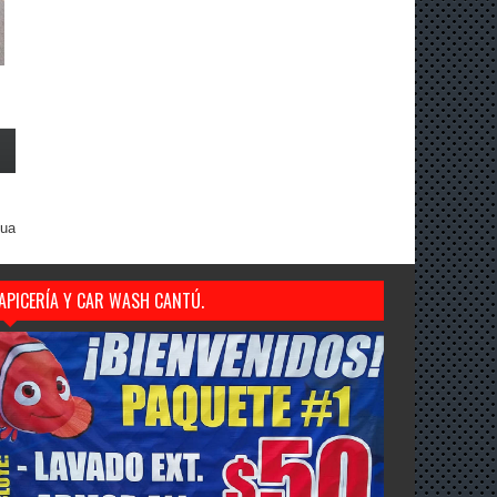
gua
APICERÍA Y CAR WASH CANTÚ.