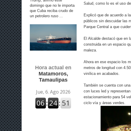
Trump, afirmó este
Salud, como lo es el uso del
domingo que no le importa
que Cuba reciba crudo de
Explicó que de acuerdo a la
un petrolero ruso ...
públicos sin descuidar las m
Parque Central a que cuiden
El Alcalde destacó que en l
construida en un espacio q
maleza.
Ahora en ese espacio los ma
Hora actual en
metros de longitud con 4.5
Matamoros,
vinílica en acabados.
Tamaulipas
También se cuenta con una 
con luces led y representan
estacionamiento para 54 veh
ciclo vía y áreas verdes.