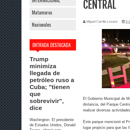
INTERNACIONAL
CENTRAL
Matamoros
Miguel Carrillo Lozano
9:2
Nacionales
ENTRADA DESTACADA
Trump
minimiza
llegada de
petróleo ruso a
Cuba; "tienen
que
El Gobierno Municipal de Ma
sobrevivir",
distancia, del Parque Centr
dice
realizar diversas actividade
Washington. El presidente
Este parque mencionó el Pr
de Estados Unidos, Donald
lugar propicio para que las