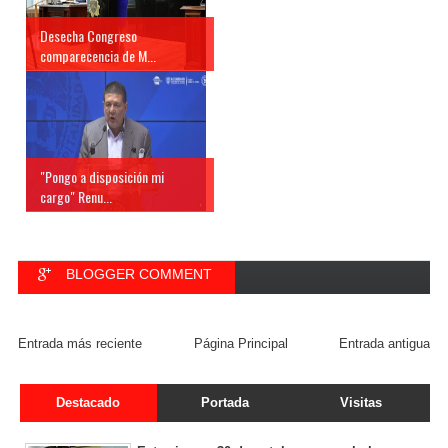
Desecha Congreso
comparecencia de M...
"Pongo a disposición mi
cargo" Renu...
BLOGGER COMMENT
FACEBOOK COMMENT
Entrada más reciente
Página Principal
Entrada antigua
Destacado
Portada
Visitas