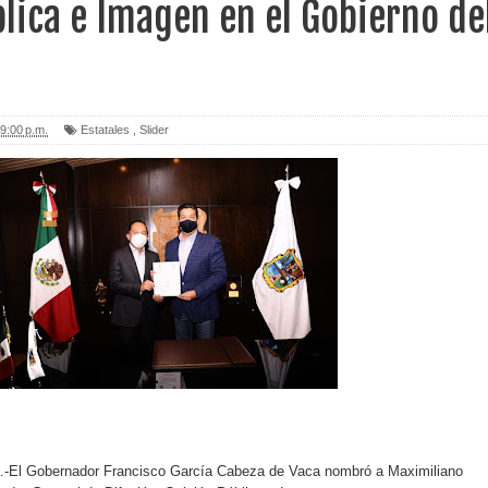
lica e Imagen en el Gobierno de
9:00 p.m.
Estatales
,
Slider
s.-El Gobernador Francisco García Cabeza de Vaca nombró a Maximiliano