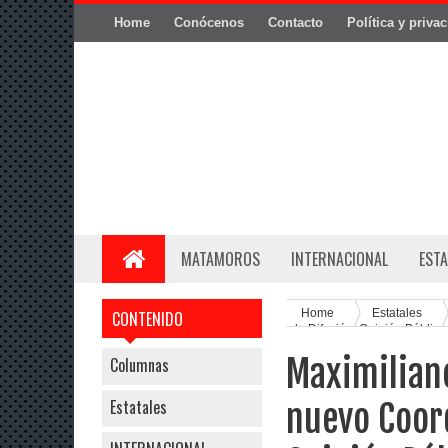
Home
Conócenos
Contacto
Política y priva
MATAMOROS
INTERNACIONAL
ESTA
Home
Estatales
CONTENIDO
de Difusión, Opinión Públic
Maximiliano
Columnas
Estatales
nuevo Coord