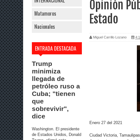
INTERNACIONAL
Opinión Púb
Matamoros
Estado
Nacionales
Miguel Carrillo Lozano
4:1
ENTRADA DESTACADA
Trump
minimiza
llegada de
petróleo ruso a
Cuba; "tienen
que
sobrevivir",
dice
Enero 27 del 2021
Washington. El presidente
de Estados Unidos, Donald
Ciudad Victoria, Tamaulipa