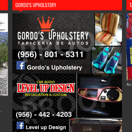
GORDO'S UPHOLSTERY
T
Av.
.