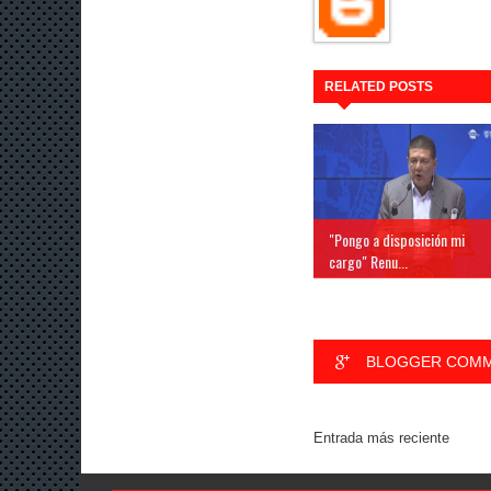
RELATED POSTS
"Pongo a disposición mi
cargo" Renu...
BLOGGER COM
Entrada más reciente