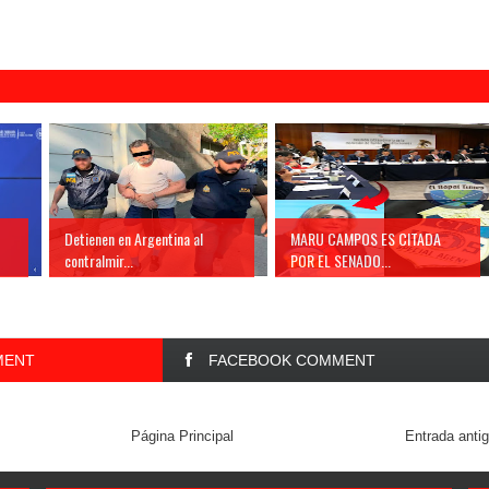
Detienen en Argentina al
MARU CAMPOS ES CITADA
contralmir...
POR EL SENADO...
MENT
FACEBOOK COMMENT
Página Principal
Entrada anti