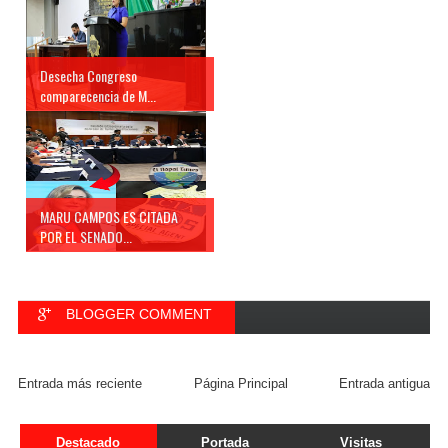
Desecha Congreso
comparecencia de M...
MARU CAMPOS ES CITADA
POR EL SENADO...
BLOGGER COMMENT
FACEBOOK COMMENT
Entrada más reciente
Página Principal
Entrada antigua
Destacado
Portada
Visitas