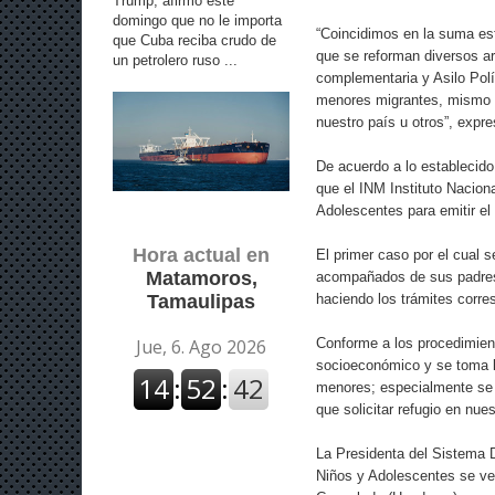
Trump, afirmó este
domingo que no le importa
“Coincidimos en la suma esf
que Cuba reciba crudo de
que se reforman diversos ar
un petrolero ruso ...
complementaria y Asilo Polí
menores migrantes, mismo qu
nuestro país u otros”, expre
De acuerdo a lo establecido
que el INM Instituto Nacion
Adolescentes para emitir el
Hora actual en
El primer caso por el cual 
Matamoros,
acompañados de sus padres 
haciendo los trámites corre
Tamaulipas
Conforme a los procedimien
socioeconómico y se toma la
menores; especialmente se 
que solicitar refugio en nues
La Presidenta del Sistema 
Niños y Adolescentes se ver