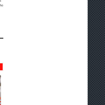
s
cho