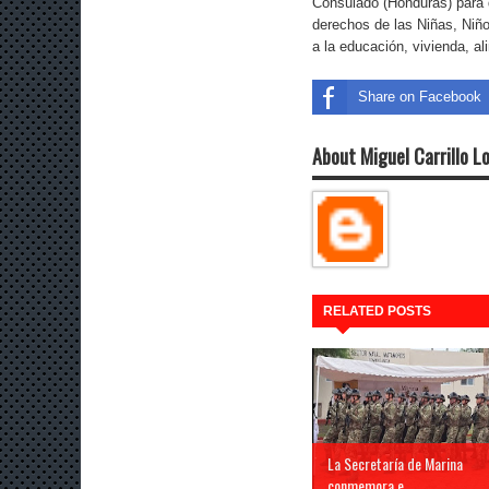
Consulado (Honduras) para 
derechos de las Niñas, Niños
a la educación, vivienda, al
Share on Facebook
About Miguel Carrillo L
RELATED POSTS
La Secretaría de Marina
conmemora e...