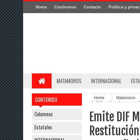
Home
Conócenos
Contacto
Política y priva
MATAMOROS
INTERNACIONAL
ESTA
Home
Matamoros
CONTENIDO
de Niños migrantes acompa
Emite DIF M
Columnas
Estatales
Restitución