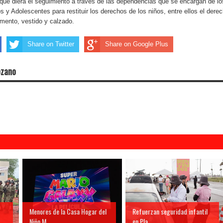
que diera el seguimiento a través de las dependencias que se encargan de lo
 y Adolescentes para restituir los derechos de los niños, entre ellos el dere
imento, vestido y calzado.
Share on Twitter
Share on Google Plus
ozano
Menores de la Casa Hogar del
Refuerzan seguridad infantil
Niño M...
en Pla...