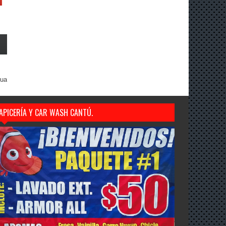
gua
APICERÍA Y CAR WASH CANTÚ.