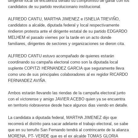
dirigente local se encuentra señaló su compromiso de ganar con los
candidatos de su partido revolucionario institucional.
ALFREDO CANTU, MARTHA JIMENEZ e ISNELIA TREVIÑO,
candidatos a alcalde, diputada federal y local respectivamente
rindieron protesta ante el dirigente estatal de su partido EDGARDO
MELHEM el pasado viernes por la tarde en un acto donde
familiares, dirigentes de sectores y organizaciones se dieron cita.
ALFREDO CANTU estuvo acompañado de quienes estarán
coordinando su campaña electoral como son la diputada local
suplente COPITZI HERNANDEZ GARCIA que seguramente lleva
como uno de sus principales colaboradores al ex regidor RICARDO
FERNANDEZ AVIÑA.
Ambos estarán llevando las riendas de la campaña electoral junto
con el victorense y amigo JAVIER ACEBO quien ya se encuentra
en territorio riobravense desde hace algunos dias viendo en detalle.
La candidata a diputada federal, MARTHA JIMENEZ dijo que
recorrerá el distrito para sacar adelante el trabajo electoral, se sabe
que en su terruño San Fernando tendrá al contrincante de la alianza
MORENA, PT- VERDE que es el ex alcalde TOMAS GLORIA