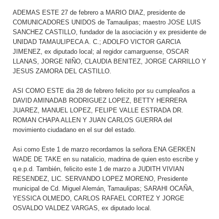
ADEMAS ESTE 27 de febrero a MARIO DIAZ, presidente de
COMUNICADORES UNIDOS de Tamaulipas; maestro JOSE LUIS
SANCHEZ CASTILLO, fundador de la asociación y ex presidente de
UNIDAD TAMAULIPECA A. C.; ADOLFO VICTOR GARCIA
JIMENEZ, ex diputado local; al regidor camarguense, OSCAR
LLANAS, JORGE NIÑO, CLAUDIA BENITEZ, JORGE CARRILLO Y
JESUS ZAMORA DEL CASTILLO.
ASI COMO ESTE dia 28 de febrero felicito por su cumpleaños a
DAVID AMINADAB RODRIGUEZ LOPEZ, BETTY HERRERA
JUAREZ, MANUEL LOPEZ, FELIPE VALLE ESTRADA DR.
ROMAN CHAPA ALLEN Y JUAN CARLOS GUERRA del
movimiento ciudadano en el sur del estado.
Asi como Este 1 de marzo recordamos la señora ENA GERKEN
WADE DE TAKE en su natalicio, madrina de quien esto escribe y
q.e.p.d. También, felicito este 1 de marzo a JUDITH VIVIAN
RESENDEZ, LIC. SERVANDO LOPEZ MORENO, Presidente
municipal de Cd. Miguel Alemán, Tamaulipas; SARAHI OCAÑA,
YESSICA OLMEDO, CARLOS RAFAEL CORTEZ Y JORGE
OSVALDO VALDEZ VARGAS, ex diputado local.