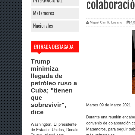
INTERNACIONAL
colaboraci
Matamoros
Miguel Carrillo Lozano
4:0
Nacionales
ENTRADA DESTACADA
Trump
minimiza
llegada de
petróleo ruso a
Cuba; "tienen
que
sobrevivir",
Martes 09 de Marzo 2021
dice
Durante una reunión encabeza
convenio de colaboración co
Washington. El presidente
Matamoros, para seguir trab
de Estados Unidos, Donald