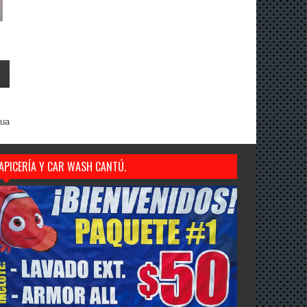
gua
APICERÍA Y CAR WASH CANTÚ.