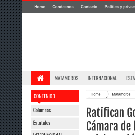
Home
Conócenos
Contacto
Política y priva
MATAMOROS
INTERNACIONAL
ESTA
Home
Matamoros
CONTENIDO
Construcción, convenio de c
Ratifican G
Columnas
Estatales
Cámara de l