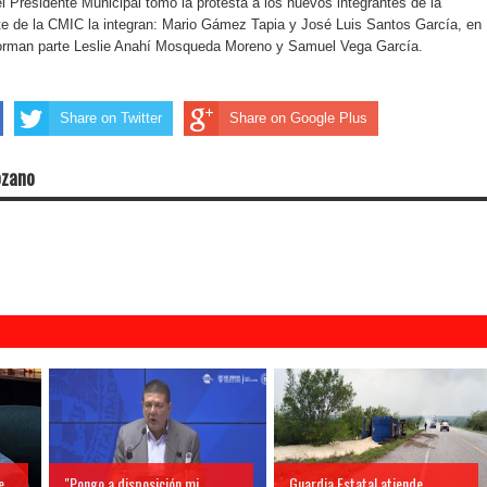
 Presidente Municipal tomó la protesta a los nuevos integrantes de la
te de la CMIC la integran: Mario Gámez Tapia y José Luis Santos García, en
 forman parte Leslie Anahí Mosqueda Moreno y Samuel Vega García.
Share on Twitter
Share on Google Plus
ozano
e
"Pongo a disposición mi
Guardia Estatal atiende