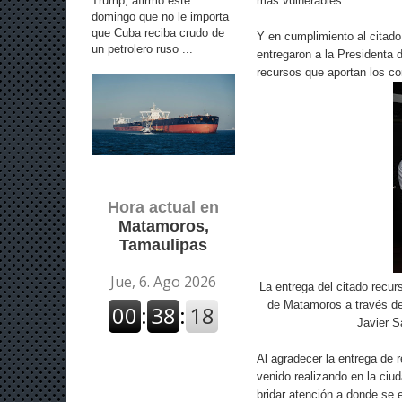
Trump, afirmó este
más vulnerables.
domingo que no le importa
que Cuba reciba crudo de
Y en cumplimiento al citad
un petrolero ruso ...
entregaron a la Presidenta d
recursos que aportan los co
Hora actual en
Matamoros,
Tamaulipas
La entrega del citado recur
de Matamoros a través del
Javier S
Al agradecer la entrega de 
venido realizando en la ciu
bridar atención a donde se 