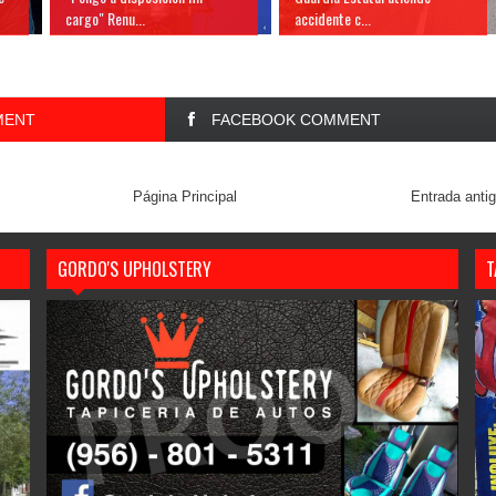
cargo" Renu...
accidente c...
MENT
FACEBOOK COMMENT
Página Principal
Entrada anti
GORDO'S UPHOLSTERY
T