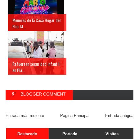
Menores de la Casa Hogar del
Niño M...
Refuerzan seguridad infantil
en Pla...
BLOGGER COMMENT
FACEBOOK COMMENT
Entrada más reciente
Página Principal
Entrada antigua
Destacado
Portada
Visitas