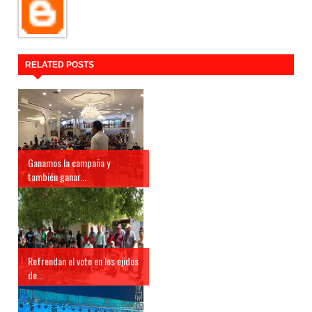
RELATED POSTS
Ganamos la campaña y
también ganar...
Refrendan el voto en los ejidos
de...