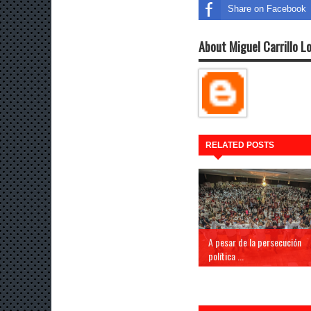
Share on Facebook
About Miguel Carrillo L
RELATED POSTS
A pesar de la persecución
política ...