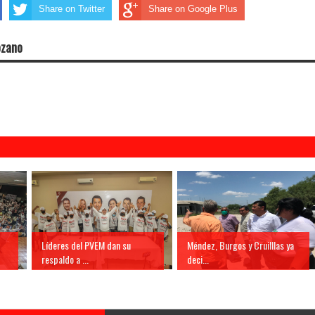
Share on Twitter
Share on Google Plus
ozano
Líderes del PVEM dan su
Méndez, Burgos y Cruilllas ya
respaldo a ...
deci...