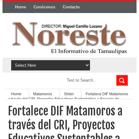
Home
Conócenos
Contacto
Política y privacidad
Home
Matamoros
Slider
Fortalece DIF Matamoros
a través del CRI, Proyectos Educativos Sustentables a Escuela de
Invidentes “Camino de Luz”
Fortalece DIF Matamoros a
través del CRI, Proyectos