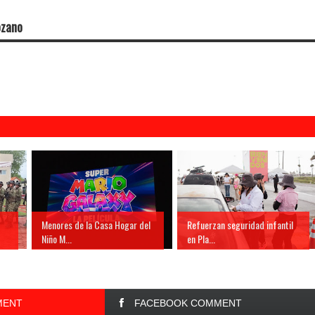
ozano
Menores de la Casa Hogar del
Refuerzan seguridad infantil
Niño M...
en Pla...
MENT
FACEBOOK COMMENT