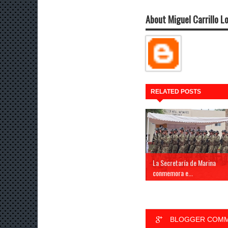
About Miguel Carrillo L
RELATED POSTS
La Secretaría de Marina
conmemora e...
BLOGGER COM