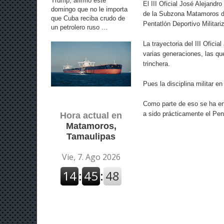
Trump, afirmó este
El III Oficial José Alejand
domingo que no le importa
de la Subzona Matamoros de
que Cuba reciba crudo de
Pentatlón Deportivo Militari
un petrolero ruso ...
La trayectoria del III Ofici
varias generaciones, las qu
trinchera.
Pues la disciplina militar e
Como parte de eso se ha en
a sido prácticamente el Pe
Hora actual en
Matamoros,
Tamaulipas