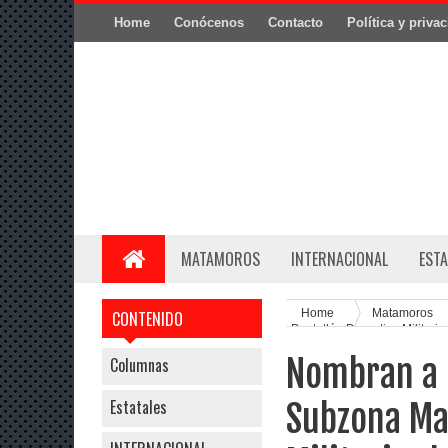
Home
Conócenos
Contacto
Política y priva
MATAMOROS
INTERNACIONAL
ESTA
Home
Matamoros
CONTENIDO
Pentatlón Deportivo Militariz
Nombran a 
Columnas
Estatales
Subzona Ma