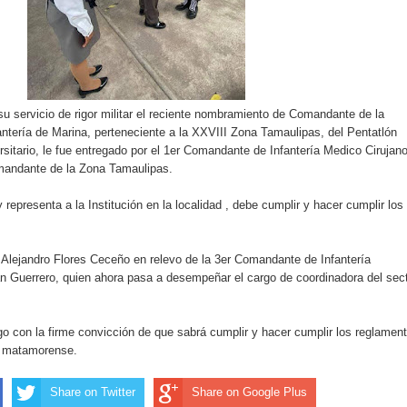
u servicio de rigor militar el reciente nombramiento de Comandante de la
tería de Marina, perteneciente a la XXVIII Zona Tamaulipas, del Pentatlón
rsitario, le fue entregado por el 1er Comandante de Infantería Medico Cirujan
omandante de la Zona Tamaulipas.
y representa a la Institución en la localidad , debe cumplir y hacer cumplir los
sé Alejandro Flores Ceceño en relevo de la 3er Comandante de Infantería
an Guerrero, quien ahora pasa a desempeñar el cargo de coordinadora del sec
rgo con la firme convicción de que sabrá cumplir y hacer cumplir los reglamen
d matamorense.
Share on Twitter
Share on Google Plus