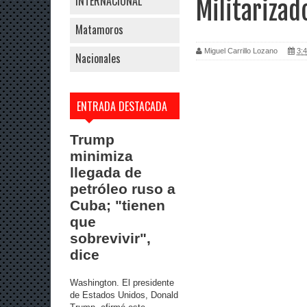
INTERNACIONAL
Militarizad
Matamoros
Miguel Carrillo Lozano
3:4
Nacionales
ENTRADA DESTACADA
Trump
minimiza
llegada de
petróleo ruso a
Cuba; "tienen
que
sobrevivir",
dice
Washington. El presidente
de Estados Unidos, Donald