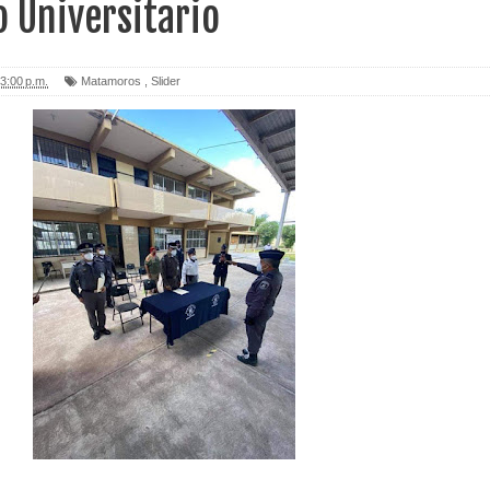
o Universitario
3:00 p.m.
Matamoros
,
Slider