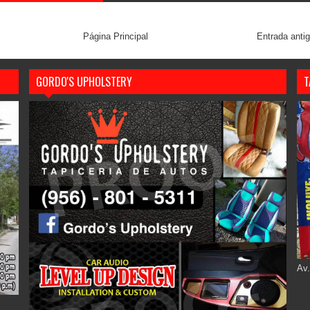
Página Principal
Entrada anti
GORDO'S UPHOLSTERY
T
Av.