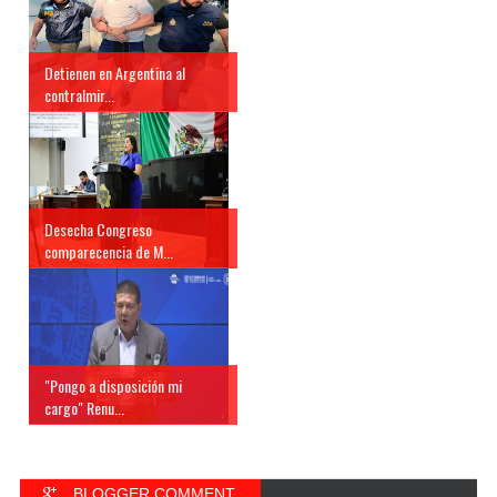
Detienen en Argentina al
contralmir...
Desecha Congreso
comparecencia de M...
"Pongo a disposición mi
cargo" Renu...
BLOGGER COMMENT