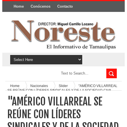
Home
Conócenos
Contacto
Política y privacidad
Home
Nacionales
Slider
"AMÉRICO VILLARREAL
SE REÚNE CON LÍDERES SINDICALES Y DE LA SOCIEDAD CIVIL
TAMAULIPECA EN EL SENADO".
"AMÉRICO VILLARREAL SE
REÚNE CON LÍDERES