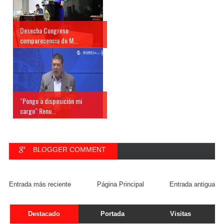
Desecha Congreso
comparecencia de M...
"Pongo a disposición mi
cargo" Renu...
BLOGGER COMMENT
FACEBOOK COMMENT
Entrada más reciente
Página Principal
Entrada antigua
Destacado
Portada
Visitas