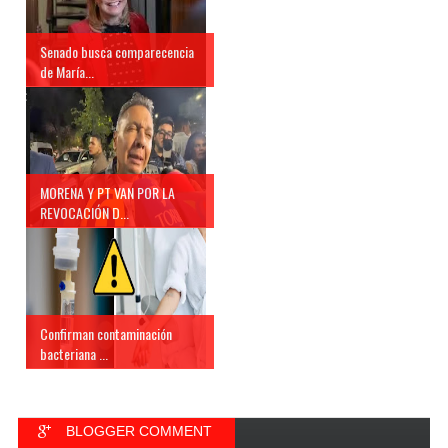
Senado busca comparecencia
de María...
MORENA Y PT VAN POR LA
REVOCACIÓN D...
Confirman contaminación
bacteriana ...
BLOGGER COMMENT