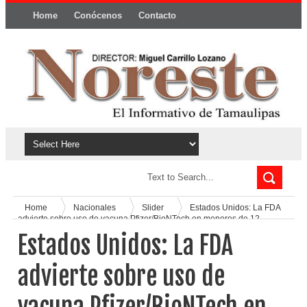
Home
Conócenos
Contacto
Política y privacidad
Home
Nacionales
Slider
Estados Unidos: La FDA
advierte sobre uso de vacuna Pfizer/BioNTech en menores de 12
años
Estados Unidos: La FDA
advierte sobre uso de