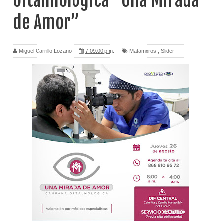
oftalmológica “Una Mirada
de Amor”
Miguel Carrillo Lozano
7:09:00 p.m.
Matamoros
,
Slider