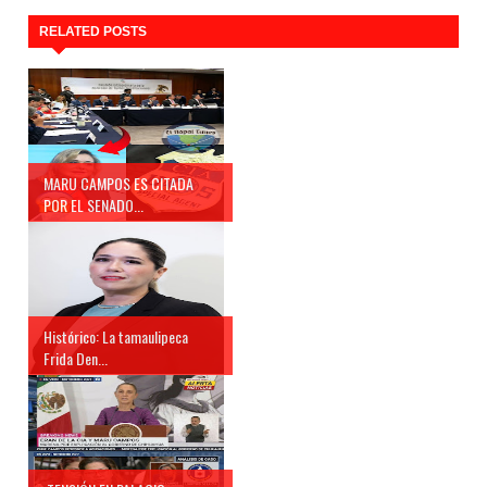
RELATED POSTS
MARU CAMPOS ES CITADA
POR EL SENADO...
Histórico: La tamaulipeca
Frida Den...