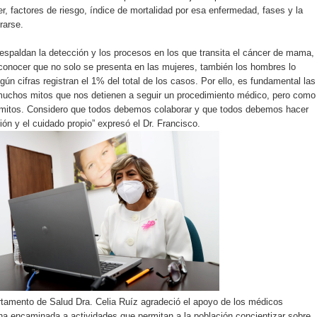
r, factores de riesgo, índice de mortalidad por esa enfermedad, fases y la
rarse.
spaldan la detección y los procesos en los que transita el cáncer de mama,
conocer que no solo se presenta en las mujeres, también los hombres lo
ún cifras registran el 1% del total de los casos. Por ello, es fundamental las
 muchos mitos que nos detienen a seguir un procedimiento médico, pero como
 mitos. Considero que todos debemos colaborar y que todos debemos hacer
ón y el cuidado propio” expresó el Dr. Francisco.
partamento de Salud Dra. Celia Ruíz agradeció el apoyo de los médicos
na encaminada a actividades que permitan a la población concientizar sobre