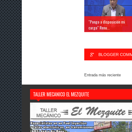
"Pongo a disposición mi
cargo" Renu...
BLOGGER COM
Entrada más reciente
TALLER MECANICO EL MEZQUITE