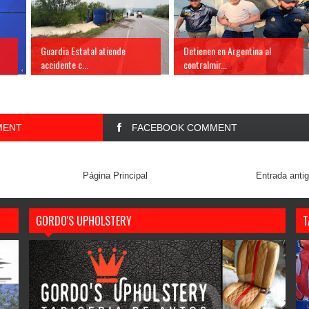
Guardia Estatal atiende
Detienen en Argentina al
accidente c...
contralmir...
MENT
FACEBOOK COMMENT
Página Principal
Entrada anti
GORDO'S UPHOLSTERY
T