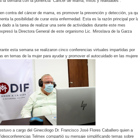
a la semana con la ponencia “Cáncer de Mama, mitos y realidades”.
 en contra del cáncer de mama, es promover la prevención y detección, ya q
nta la posibilidad de curar esta enfermedad. Esta es la razón principal por l
dado a la tarea de realizar una serie de actividades durante este mes
xpresó la Directora General de este organismo Lic. Miroslava de la Garza
nte esta semana se realizaron cinco conferencias virtuales impartidas por
tas en temas de la mujer para ayudar y promover el autocuidado en las mujere
estuvo a cargo del Ginecólogo Dr. Francisco José Flores Caballero quien a
 Videoconferencias Telmex compartió su mensaje simplificando temas sobre