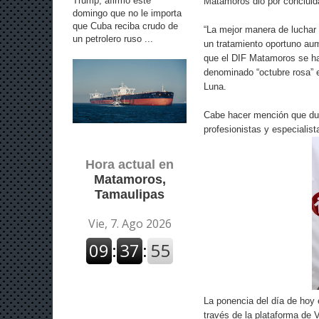
Trump, afirmó este
Matamoros dio por concluid
domingo que no le importa
que Cuba reciba crudo de
“La mejor manera de luchar
un petrolero ruso ...
un tratamiento oportuno aume
que el DIF Matamoros se ha 
denominado “octubre rosa” e
Luna.
Cabe hacer mención que dura
profesionistas y especialis
Hora actual en
Matamoros,
Tamaulipas
La ponencia del día de hoy 
través de la plataforma de