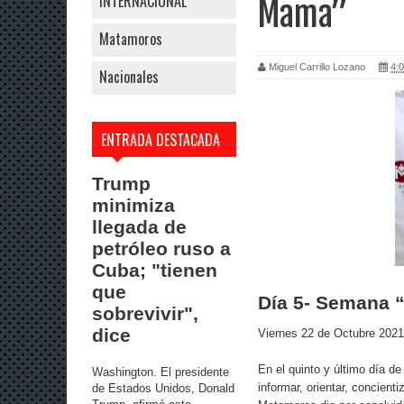
INTERNACIONAL
Mama”
Matamoros
Miguel Carrillo Lozano
4:0
Nacionales
ENTRADA DESTACADA
Trump
minimiza
llegada de
petróleo ruso a
Cuba; "tienen
que
Día 5- Semana “
sobrevivir",
dice
Viernes 22 de Octubre 2021
En el quinto y último día d
Washington. El presidente
informar, orientar, concient
de Estados Unidos, Donald