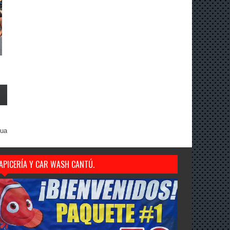
gua
APICERÍA Y CAR WASH CANTÚ.