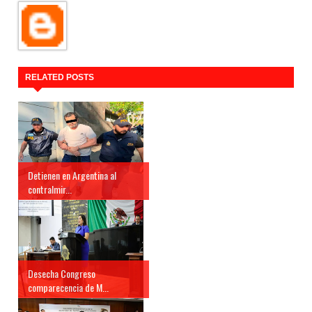
RELATED POSTS
Detienen en Argentina al
contralmir...
Desecha Congreso
comparecencia de M...