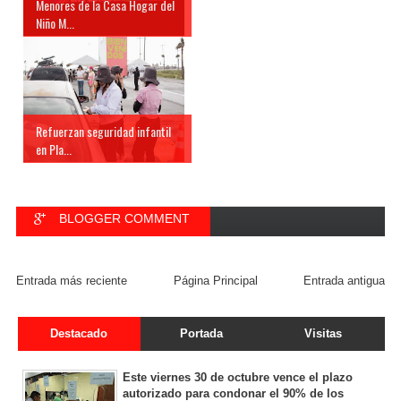
Menores de la Casa Hogar del
Niño M...
Refuerzan seguridad infantil
en Pla...
BLOGGER COMMENT
FACEBOOK COMMENT
Entrada más reciente
Página Principal
Entrada antigua
Destacado
Portada
Visitas
Este viernes 30 de octubre vence el plazo
autorizado para condonar el 90% de los