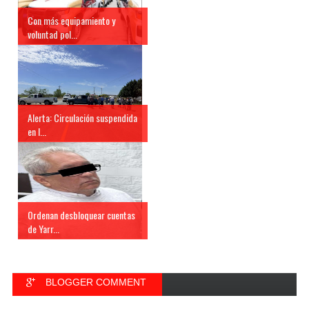
Con más equipamiento y
voluntad pol...
Alerta: Circulación suspendida
en l...
Ordenan desbloquear cuentas
de Yarr...
BLOGGER COMMENT