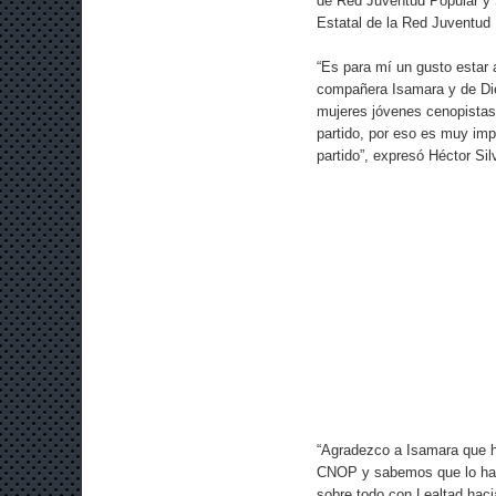
de Red Juventud Popular y S
Estatal de la Red Juventud
“Es para mí un gusto estar 
compañera Isamara y de Die
mujeres jóvenes cenopistas
partido, por eso es muy imp
partido”, expresó Héctor Sil
“Agradezco a Isamara que ha
CNOP y sabemos que lo hará
sobre todo con Lealtad hacia