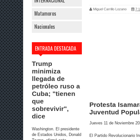
INTERNACIONAL
Miguel Carrillo Lozano
7:1
Matamoros
Nacionales
ENTRADA DESTACADA
Trump
minimiza
llegada de
petróleo ruso a
Cuba; "tienen
que
Protesta Isama
sobrevivir",
Juventud Popul
dice
Jueves 11 de Noviembre 2
Washington. El presidente
de Estados Unidos, Donald
El Partido Revolucionario In