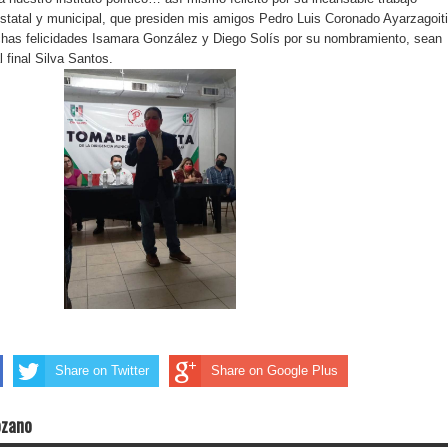
s estatal y municipal, que presiden mis amigos Pedro Luis Coronado Ayarzagoit
chas felicidades Isamara González y Diego Solís por su nombramiento, sean
l final Silva Santos.
Share on Twitter
Share on Google Plus
ozano