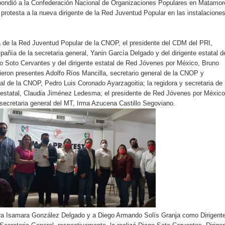
spondió a la Confederación Nacional de Organizaciones Populares en Matamor
 protesta a la nueva dirigente de la Red Juventud Popular en las instalacione
a de la Red Juventud Popular de la CNOP, el presidente del CDM del PRI,
añía de la secretaria general, Yanin García Delgado y del dirigente estatal d
o Soto Cervantes y del dirigente estatal de Red Jóvenes por México, Bruno
eron presentes Adolfo Ríos Mancilla, secretario general de la CNOP y
tal de la CNOP, Pedro Luis Coronado Ayarzagoitia; la regidora y secretaria de
estatal, Claudia Jiménez Ledesma; el presidente de Red Jóvenes por México
secretaria general del MT, Irma Azucena Castillo Segoviano.
ira Isamara González Delgado y a Diego Armando Solís Granja como Dirigent