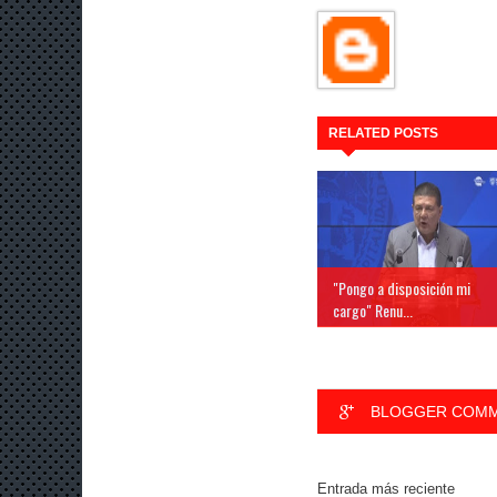
RELATED POSTS
"Pongo a disposición mi
cargo" Renu...
BLOGGER COM
Entrada más reciente