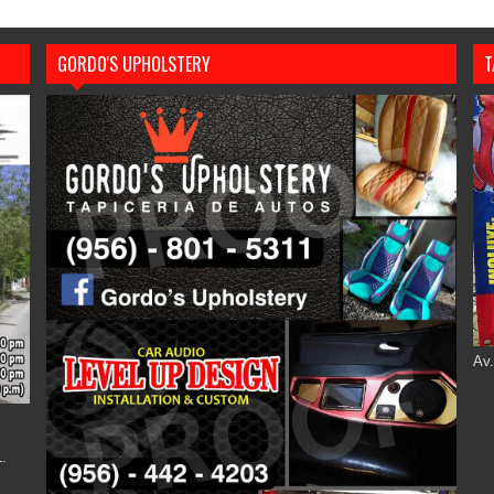
GORDO'S UPHOLSTERY
T
Av.
.