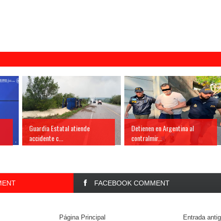
Guardia Estatal atiende
Detienen en Argentina al
accidente c...
contralmir...
MENT
FACEBOOK COMMENT
Página Principal
Entrada anti