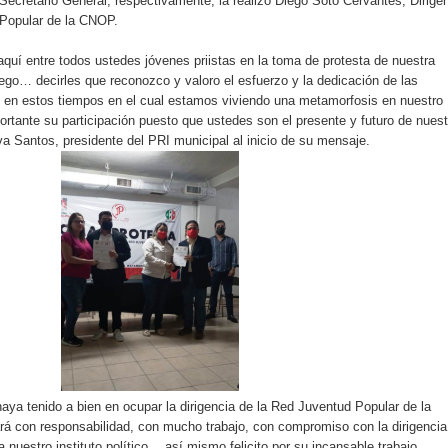
ecretario General, respectivamente, la realizó Diego Soto Cervantes, Dirige
 Popular de la CNOP.
aquí entre todos ustedes jóvenes priistas en la toma de protesta de nuestra
go… decirles que reconozco y valoro el esfuerzo y la dedicación de las
 en estos tiempos en el cual estamos viviendo una metamorfosis en nuestro
ortante su participación puesto que ustedes son el presente y futuro de nuest
va Santos, presidente del PRI municipal al inicio de su mensaje.
ya tenido a bien en ocupar la dirigencia de la Red Juventud Popular de la
 con responsabilidad, con mucho trabajo, con compromiso con la dirigencia
 nuestro instituto político… así mismo felicito por su incansable trabajo