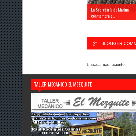
La Secretaría de Marina
conmemora e...
BLOGGER COM
Entrada más reciente
TALLER MECANICO EL MEZQUITE