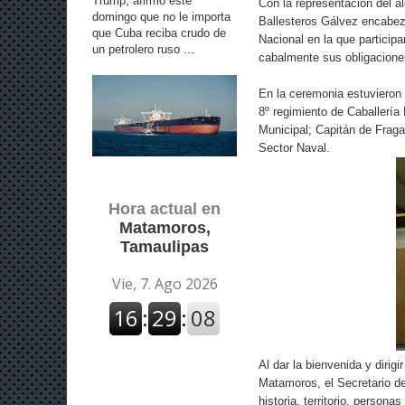
Trump, afirmó este
Con la representación del a
domingo que no le importa
Ballesteros Gálvez encabezó
que Cuba reciba crudo de
Nacional en la que participa
un petrolero ruso ...
cabalmente sus obligacione
En la ceremonia estuvieron
8º regimiento de Caballería
Municipal; Capitán de Fraga
Sector Naval.
Hora actual en
Matamoros,
Tamaulipas
Al dar la bienvenida y dirig
Matamoros, el Secretario del
historia, territorio, persona