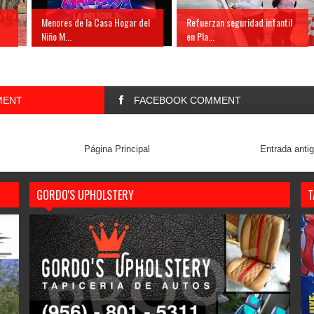
Menores de la Casa Hogar del
Refuerzan seguridad infantil
Niño M...
en Pla...
MENT
FACEBOOK COMMENT
Página Principal
Entrada anti
GORDO'S UPHOLSTERY
T