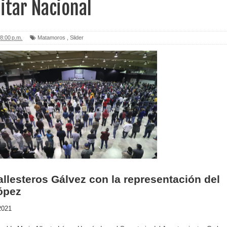
litar Nacional
8:00 p.m.
Matamoros
,
Slider
allesteros Gálvez con la representación del
ópez
2021