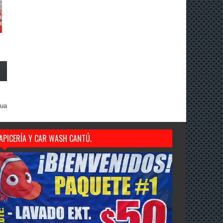
gua
APICERÍA Y CAR WASH CANTÚ.