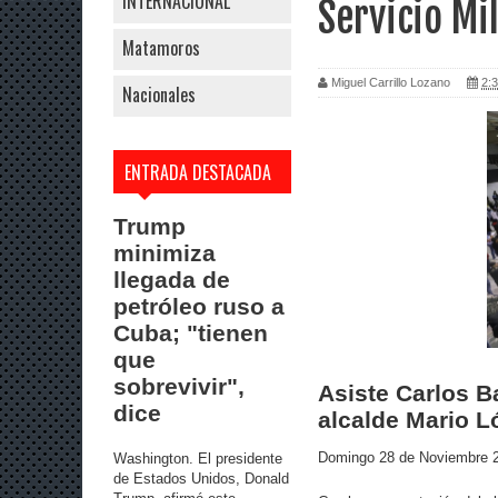
INTERNACIONAL
Servicio Mi
Matamoros
Miguel Carrillo Lozano
2:3
Nacionales
ENTRADA DESTACADA
Trump
minimiza
llegada de
petróleo ruso a
Cuba; "tienen
que
sobrevivir",
Asiste Carlos B
dice
alcalde Mario L
Domingo 28 de Noviembre 
Washington. El presidente
de Estados Unidos, Donald