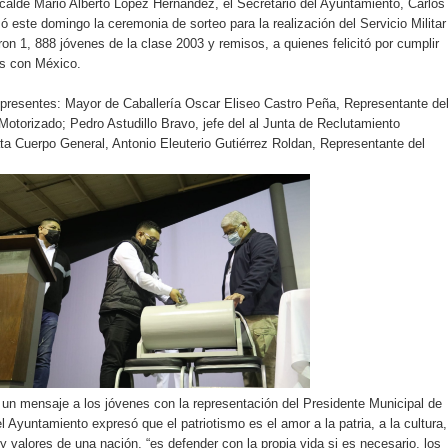
lcalde Mario Alberto López Hernández, el Secretario del Ayuntamiento, Carlos
 este domingo la ceremonia de sorteo para la realización del Servicio Militar
ron 1, 888 jóvenes de la clase 2003 y remisos, a quienes felicitó por cumplir
s con México.
 presentes: Mayor de Caballería Oscar Eliseo Castro Peña, Representante de
 Motorizado; Pedro Astudillo Bravo, jefe del al Junta de Reclutamiento
ta Cuerpo General, Antonio Eleuterio Gutiérrez Roldan, Representante del
ir un mensaje a los jóvenes con la representación del Presidente Municipal de
 Ayuntamiento expresó que el patriotismo es el amor a la patria, a la cultura,
s y valores de una nación, “es defender con la propia vida si es necesario, los