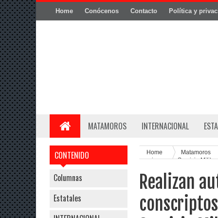
Home
Conócenos
Contacto
Política y priva
MATAMOROS
INTERNACIONAL
ESTA
Home
Matamoros
CONTENIDO
remisos para Servicio Milita
Realizan au
Columnas
Estatales
conscriptos