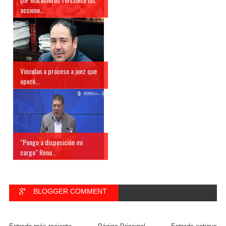
accione...
Vinculan a proceso a juez que
operó...
"Pongo a disposición mi
cargo" Renu...
BLOGGER COMMENT
FACEBOOK COMMENT