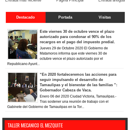
Entrada más reciente
Página Principal
Entrada antigua
Destacado
Portada
Visitas
Este viernes 30 de octubre vence el plazo
autorizado para condonar el 90% de los
recargos en el pago del impuesto predial.
Jueves 29 de Octubre 2020 El Gobierno de
Matamoros informa que este viernes 30 de
octubre vence el plazo autorizado por el
Republicano Ayunt...
“En 2020 fortaleceremos las acciones para
seguir impulsando el desarrollo de
Tamaulipas y el bienestar de las familias ”:
Gobernador Cabeza de Vaca.
Enero 06 del 2020 Ciudad Victoria, Tamaulipas.-
Tras sostener una reunión de trabajo con el
Gabinete del Gobierno de Tamaulipas en la Tor...
TALLER MECANICO EL MEZQUITE