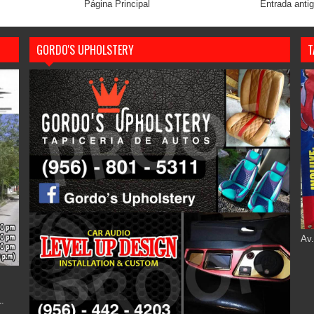
Página Principal
Entrada anti
GORDO'S UPHOLSTERY
T
Av.
.