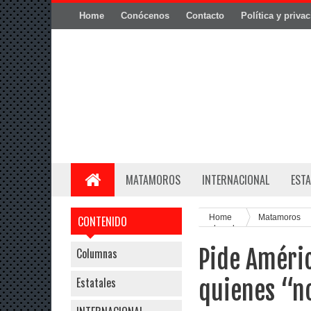
Home
Conócenos
Contacto
Política y priva
MATAMOROS
INTERNACIONAL
ESTA
Home
Matamoros
CONTENIDO
en la pobreza
Pide Améric
Columnas
Estatales
quienes “n