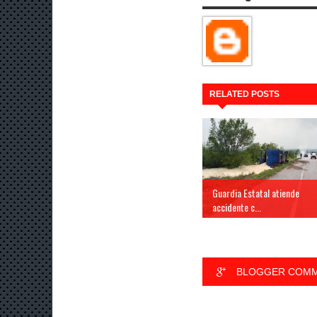
RELATED POSTS
Guardia Estatal atiende
accidente c...
BLOGGER COM