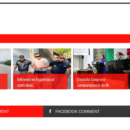
Detienen en Argentina al
Desecha Congreso
contralmir...
comparecencia de M...
MENT
FACEBOOK COMMENT