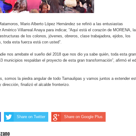
 Matamoros, Mario Alberto López Hernández se refirió a las entusiastas
 Américo Villarreal Anaya para indicar, “Aquí está el corazón de MORENA, la
structuras de los colonos, jóvenes, obreros, clase trabajadora, ejidos, los
, toda esta fuerza está con usted”.
die nos arrebate el sueño del 2018 que nos dio ya sabe quién, toda esta gran
3 municipios respaldan el proyecto de esta gran transformación”, afirmó el ed
ás, somos la piedra angular de todo Tamaulipas y vamos juntos a extender es
dirección, finalizó el alcalde fronterizo.
Share on Twitter
Share on Google Plus
ozano