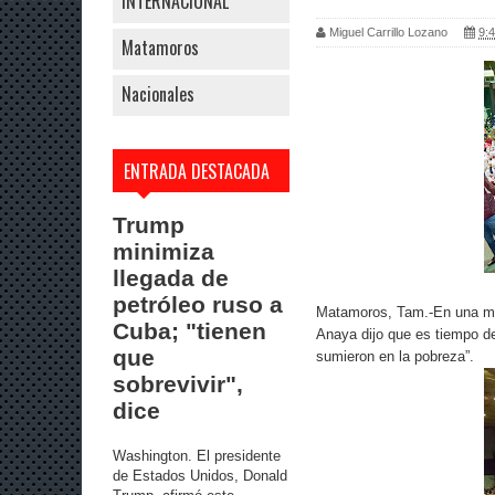
INTERNACIONAL
Miguel Carrillo Lozano
9:4
Matamoros
Nacionales
ENTRADA DESTACADA
Trump
minimiza
llegada de
petróleo ruso a
Matamoros, Tam.-En una mag
Cuba; "tienen
Anaya dijo que es tiempo de
que
sumieron en la pobreza”.
sobrevivir",
dice
Washington. El presidente
de Estados Unidos, Donald