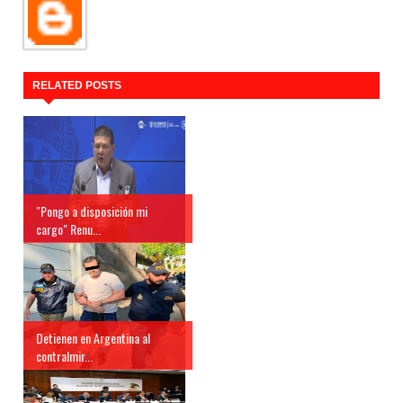
RELATED POSTS
"Pongo a disposición mi
cargo" Renu...
Detienen en Argentina al
contralmir...