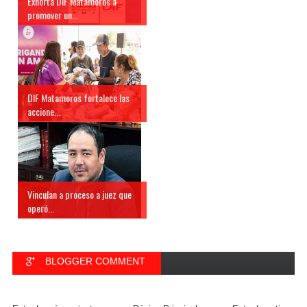
Exhorta DIF Matamoros a
promover un...
DIF Matamoros fortalece las
accione...
Vinculan a proceso a juez que
operó...
BLOGGER COMMENT
FACEBOOK COMMENT