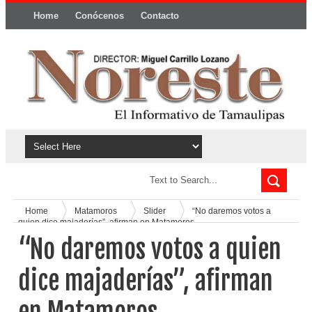
Home
Conócenos
Contacto
Política y privacidad
Home
Matamoros
Slider
“No daremos votos a
quien dice majaderías”, afirman en Matamoros
“No daremos votos a quien
dice majaderías”, afirman