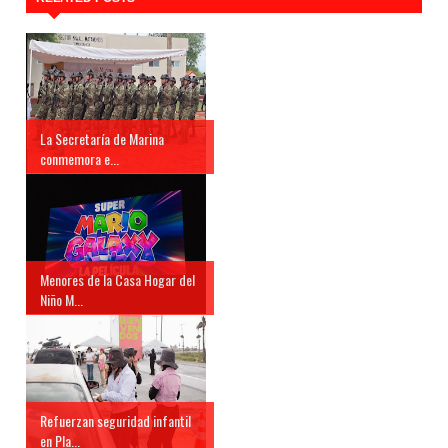
La Secretaría de Marina
conmemora e...
Menores de la Casa Hogar del
Niño M...
Refuerzan seguridad infantil
en Pla...