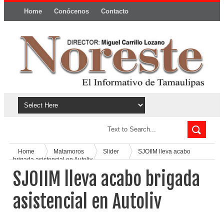
Home
Conócenos
Contacto
Política y privacidad
Home
Matamoros
Slider
SJOIIM lleva acabo
brigada asistencial en Autoliv
SJOIIM lleva acabo brigada
asistencial en Autoliv