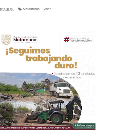
8:00 p.m.
Matamoros
,
Slider