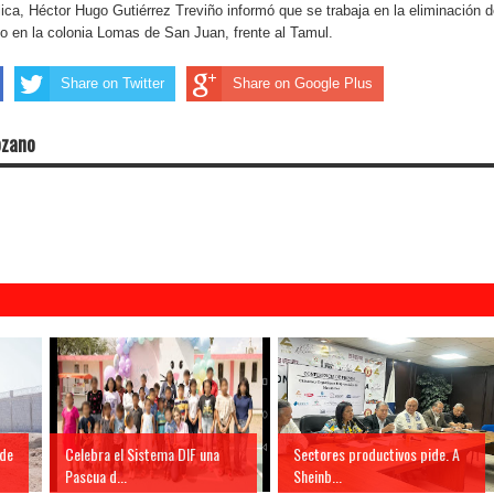
ica, Héctor Hugo Gutiérrez Treviño informó que se trabaja en la eliminación d
o en la colonia Lomas de San Juan, frente al Tamul.
Share on Twitter
Share on Google Plus
ozano
 de
Celebra el Sistema DIF una
Sectores productivos pide. A
Pascua d...
Sheinb...