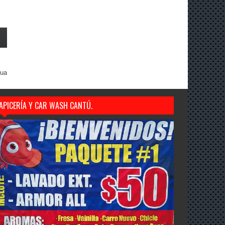
gua
APICERÍA Y CAR WASH CANTÚ.