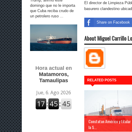
Trump, afirmó este
El director de Limpieza Públ
domingo que no le importa
basurero clandestino ubicad
que Cuba reciba crudo de
un petrolero ruso ...
Share on Facebook
About Miguel Carrillo L
Hora actual en
Matamoros,
Tamaulipas
RELATED POSTS
Constatan Américo y titular
la S...