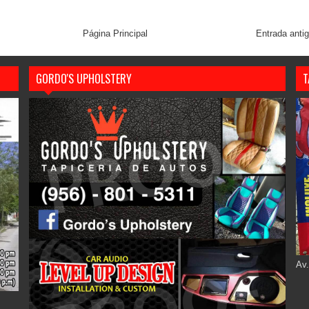
Página Principal
Entrada anti
GORDO'S UPHOLSTERY
T
Av.