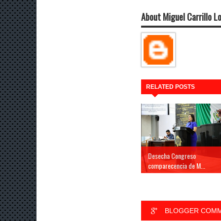
About Miguel Carrillo L
RELATED POSTS
Desecha Congreso
comparecencia de M...
BLOGGER COM