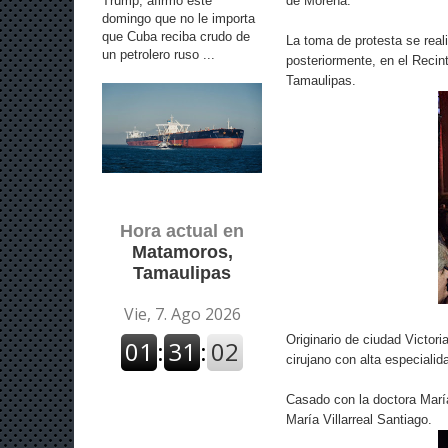
Trump, afirmó este
de Morena.
domingo que no le importa
que Cuba reciba crudo de
La toma de protesta se rea
un petrolero ruso ...
posteriormente, en el Recint
Tamaulipas.
Hora actual en
Matamoros,
Tamaulipas
Originario de ciudad Victor
cirujano con alta especiali
Casado con la doctora María
María Villarreal Santiago.