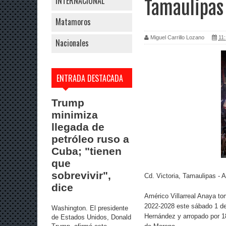
INTERNACIONAL
Tamaulipas
Matamoros
Miguel Carrillo Lozano
11:
Nacionales
ENTRADA DESTACADA
Trump
minimiza
llegada de
petróleo ruso a
Cuba; "tienen
que
sobrevivir",
Cd. Victoria, Tamaulipas - 
dice
Américo Villarreal Anaya t
2022-2028 este sábado 1 de
Washington. El presidente
Hernández y arropado por 18
de Estados Unidos, Donald