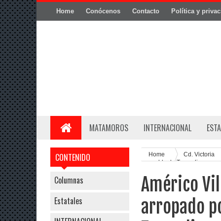
Home
Conócenos
Contacto
Política y priva
MATAMOROS
INTERNACIONAL
ESTA
Home
Cd. Victoria
CONTENIDO
y pueblo de Tamaulipas
Américo Vi
Columnas
Estatales
arropado po