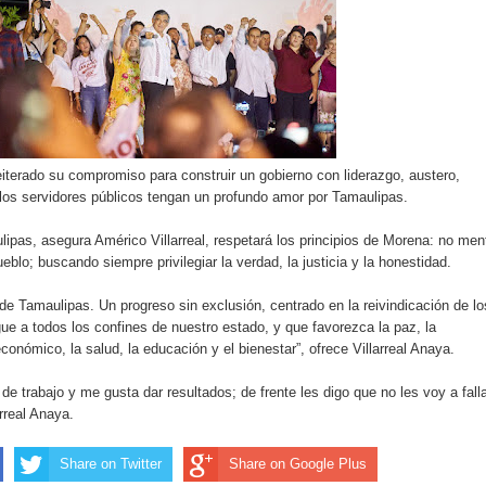
eiterado su compromiso para construir un gobierno con liderazgo, austero,
los servidores públicos tengan un profundo amor por Tamaulipas.
ipas, asegura Américo Villarreal, respetará los principios de Morena: no ment
ueblo; buscando siempre privilegiar la verdad, la justicia y la honestidad.
 de Tamaulipas. Un progreso sin exclusión, centrado en la reivindicación de lo
ue a todos los confines de nuestro estado, y que favorezca la paz, la
conómico, la salud, la educación y el bienestar”, ofrece Villarreal Anaya.
e trabajo y me gusta dar resultados; de frente les digo que no les voy a falla
rreal Anaya.
Share on Twitter
Share on Google Plus