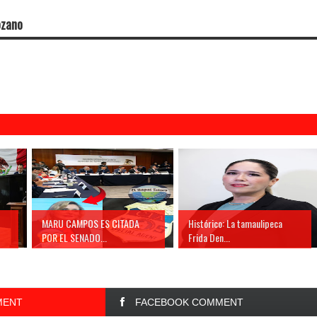
ozano
MARU CAMPOS ES CITADA
Histórico: La tamaulipeca
POR EL SENADO...
Frida Den...
MENT
FACEBOOK COMMENT