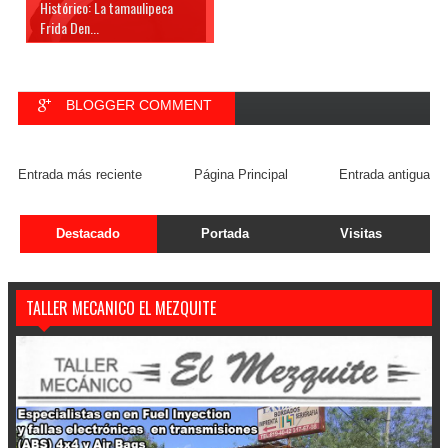
Histórico: La tamaulipeca
Frida Den...
BLOGGER COMMENT
FACEBOOK COMMENT
Entrada más reciente
Página Principal
Entrada antigua
Destacado
Portada
Visitas
TALLER MECANICO EL MEZQUITE