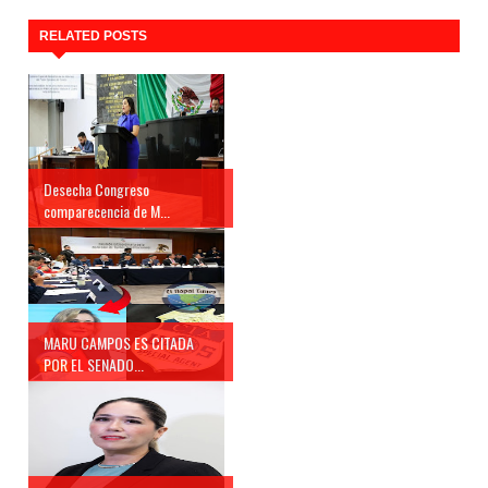
RELATED POSTS
Desecha Congreso
comparecencia de M...
MARU CAMPOS ES CITADA
POR EL SENADO...