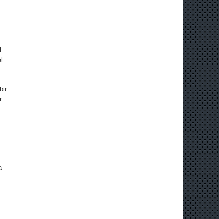
l
el
bir
r
a