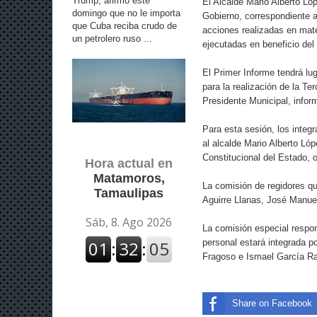
Trump, afirmó este
El Alcalde Mario Alberto Ló
domingo que no le importa
Gobierno, correspondiente a
que Cuba reciba crudo de
acciones realizadas en mate
un petrolero ruso ...
ejecutadas en beneficio de
El Primer Informe tendrá l
para la realización de la T
Presidente Municipal, infor
Para esta sesión, los integ
al alcalde Mario Alberto Lóp
Constitucional del Estado, o
Hora actual en
Matamoros,
La comisión de regidores q
Tamaulipas
Aguirre Llanas, José Manu
La comisión especial respon
personal estará integrada p
Fragoso e Ismael García R
Share on Facebook