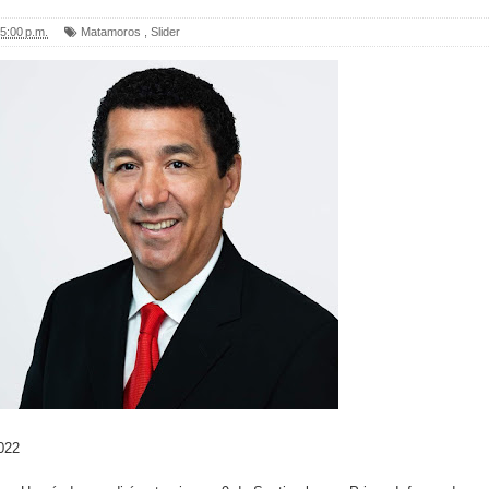
5:00 p.m.
Matamoros
,
Slider
022