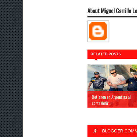
About Miguel Carrillo L
RELATED POSTS
Detienen en Argentina al
contralmir...
BLOGGER COM