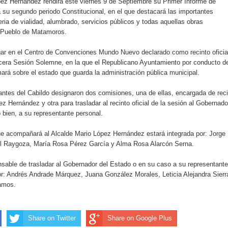
pez Hernández rendirá este viernes 9 de Septiembre su Primer Informe de
 su segundo periodo Constitucional, en el que destacará las importantes
ria de vialidad, alumbrado, servicios públicos y todas aquellas obras
l Pueblo de Matamoros.
ugar en el Centro de Convenciones Mundo Nuevo declarado como recinto oficia
ercera Sesión Solemne, en la que el Republicano Ayuntamiento por conducto d
mará sobre el estado que guarda la administración pública municipal.
rantes del Cabildo designaron dos comisiones, una de ellas, encargada de reci
ez Hernández y otra para trasladar al recinto oficial de la sesión al Gobernado
 bien, a su representante personal.
ue acompañará al Alcalde Mario López Hernández estará integrada por: Jorge
el Raygoza, María Rosa Pérez García y Alma Rosa Alarcón Serna.
sable de trasladar al Gobernador del Estado o en su caso a su representante
or: Andrés Andrade Márquez, Juana González Morales, Leticia Alejandra Sierr
amos.
Share on Twitter
Share on Google Plus