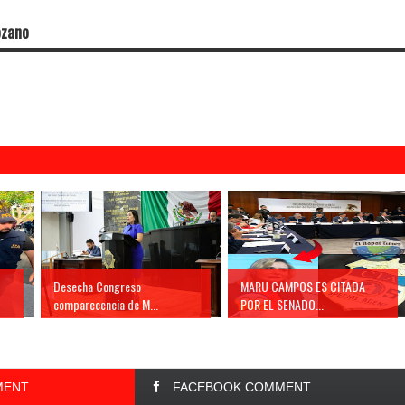
ozano
Desecha Congreso
MARU CAMPOS ES CITADA
comparecencia de M...
POR EL SENADO...
MENT
FACEBOOK COMMENT