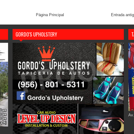
Página Principal
Entrada anti
GORDO'S UPHOLSTERY
T
Av.