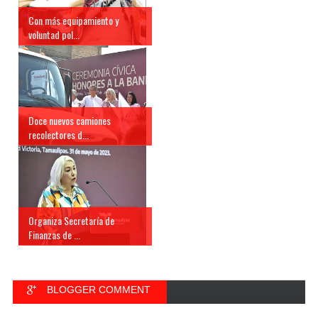
Con más equipamiento y
voluntad pol...
Doce nuevos camiones
recolectores d...
Organiza Secretaría de
Finanzas de ...
BLOGGER COMMENT
FACEBOOK COMMENT